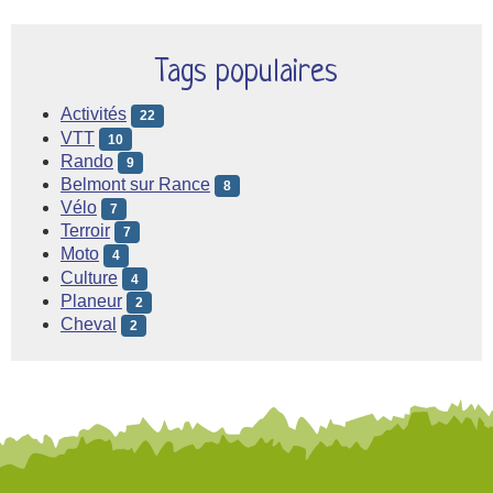
Tags populaires
Activités
22
VTT
10
Rando
9
Belmont sur Rance
8
Vélo
7
Terroir
7
Moto
4
Culture
4
Planeur
2
Cheval
2