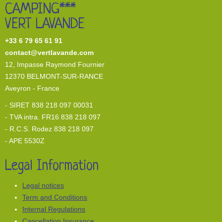
CAMPING***
VERT LAVANDE
+33 6 79 65 61 91
contact@vertlavande.com
12, I
mpasse Raymond Fournier
12370 BELMONT-SUR-RANCE
Aveyron - France
- SIRET 838 218 097 00031
- TVA intra. FR16 838 218 097
- R.C.S. Rodez 838 218 097
- APE 5530Z
Legal Information
Legal notices
Term and Conditions
Internal Regulations
Cancellation Insurance