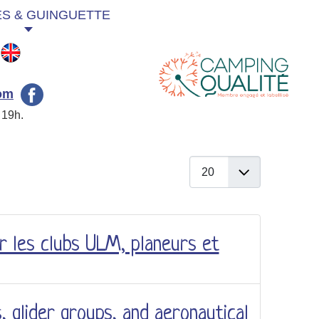
ES & GUINGUETTE
ANGLAIS
om
 19h.
Afficher #
r les clubs ULM, planeurs et
, glider groups, and aeronautical