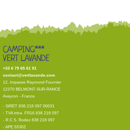
CAMPING***
VERT LAVANDE
+33 6 79 65 61 91
contact@vertlavande.com
12, I
mpasse Raymond Fournier
12370 BELMONT-SUR-RANCE
Aveyron - France
- SIRET 838 218 097 00031
- TVA intra. FR16 838 218 097
- R.C.S. Rodez 838 218 097
- APE 5530Z